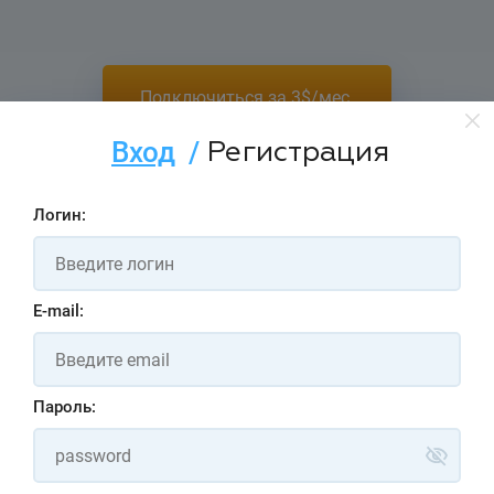
Подключиться за 3$/мес.
Регистрация
Вход
/
Логин:
E-mail:
Хотите попробовать
Пароль:
перед покупкой?